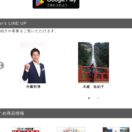
or's LINE UP
の紹介や著書をご覧いただけます。
外薗明博
木越 祐紀子
すめ商品情報