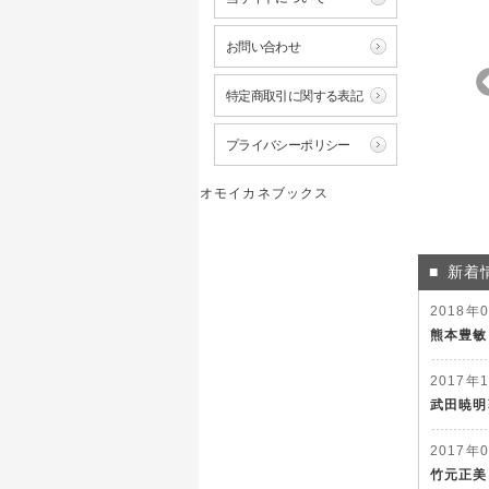
お問い合わせ
特定商取引に関する表記
プライバシーポリシー
おみず
酒蔵へ行こう IN 千
AKI
葉 SAKE Brewery
ホマレヤ酒店
tour guide
オモイカネブックス
CHIBA
新着
■
2018年
熊本豊敏
2017年
武田暁明
2017年
竹元正美