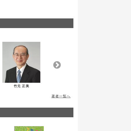
竹元 正美
AKI
著者一覧へ