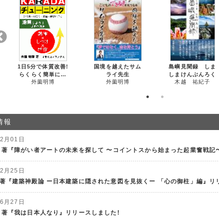
1日5分で体質改善!
国境を越えたサム
島嶼見聞録 しま
らくらく簡単に自
ライ先生
しまけんぶんろく
外薗明博
外薗明博
木越 祐紀子
分でできる健康法
「KARADAチュー
ニング」
情報
02月01日
 著『障がい者アートの未来を探して 〜コイントスから始まった起業奮戦記
12月25日
著『建築神殿論 ー日本建築に隠された意図を見抜くー 「心の御柱」編』リ
06月27日
 著『我は日本人なり』リリースしました!