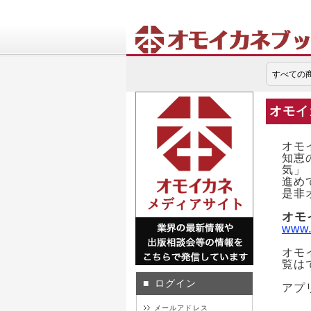
本の力で世界の課題を解決するソー
オモイ
オモ
知恵
気」
進め
是非
オモ
www.
オモ
覧は
ログイン
■
アプ
メールアドレス