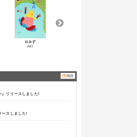
おみず
酒蔵へ行こう IN 千
AKI
葉 SAKE Brewery
ホマレヤ酒店
tour guide
CHIBA
〜』リリースしました!
リースしました!