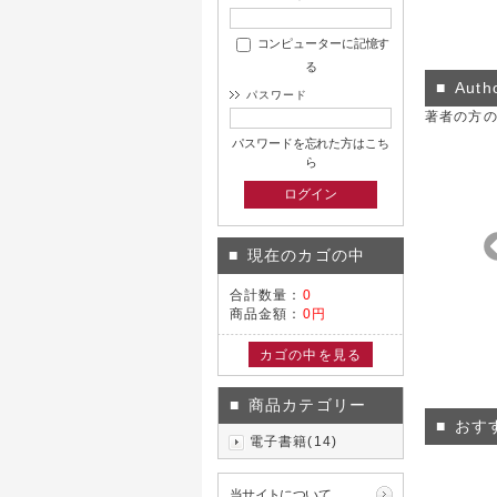
コンピューターに記憶す
る
Auth
■
パスワード
著者の方
パスワードを忘れた方はこち
ら
現在のカゴの中
■
合計数量：
0
商品金額：
0円
竹元 正美
AKI
カゴの中を見る
商品カテゴリー
■
おす
■
電子書籍(14)
当サイトについて