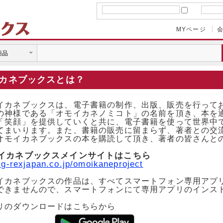
シャルブックストア
記憶
MYページ
カネブックスとは？
イカネブックスは、電子書籍の制作、出版、販売を行って
の神様である「オモイカネノミコト」の名前を頂き、本を
「笑顔」を提供していくと共に、電子書籍を使って世界中
てまいります。また、書籍の販売に留まらず、著者との交
オモイカネブックスの本を購読して頂き、著者の皆さんと
イカネブックスメインサイトはこちら
g-rexjapan.co.jp/omoikaneproject
イカネブックスの作品は、すべてスマートフォン専用アプ
できませんので、スマートフォンにて専用アプリのインス
リのダウンロードはこちらから