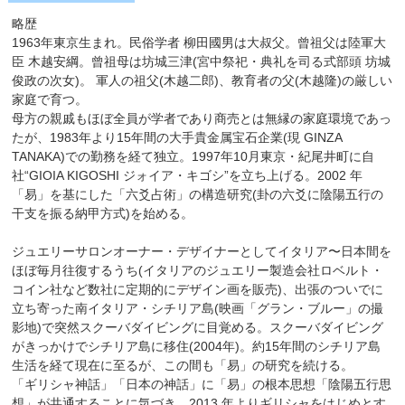
略歴
1963年東京⽣まれ。⺠俗学者 柳⽥國男は⼤叔⽗。曾祖⽗は陸軍⼤
⾂ ⽊越安綱。曾祖⺟は坊城三津(宮中祭祀・典礼を司る式部頭 坊城
俊政の次⼥)。 軍⼈の祖⽗(⽊越⼆郎)、教育者の⽗(⽊越隆)の厳しい
家庭で育つ。
⺟⽅の親戚もほぼ全員が学者であり商売とは無縁の家庭環境であっ
たが、1983年より15年間の⼤⼿貴⾦属宝⽯企業(現 GINZA
TANAKA)での勤務を経て独⽴。1997年10⽉東京・紀尾井町に⾃
社“GIOIA KIGOSHI ジォイア・キゴシ”を⽴ち上げる。2002 年
「易」を基にした「六⽘占術」の構造研究(卦の六⽘に陰陽五⾏の
⼲⽀を振る納甲⽅式)を始める。
ジュエリーサロンオーナー・デザイナーとしてイタリア〜⽇本間を
ほぼ毎⽉往復するうち(イタリアのジュエリー製造会社ロベルト・
コイン社など数社に定期的にデザイン画を販売)、出張のついでに
⽴ち寄った南イタリア・シチリア島(映画「グラン・ブルー」の撮
影地)で突然スクーバダイビングに⽬覚める。スクーバダイビング
がきっかけでシチリア島に移住(2004年)。約15年間のシチリア島
⽣活を経て現在に⾄るが、この間も「易」の研究を続ける。
「ギリシャ神話」「⽇本の神話」に「易」の根本思想「陰陽五⾏思
想」が共通することに気づき、2013 年よりギリシャをはじめとす