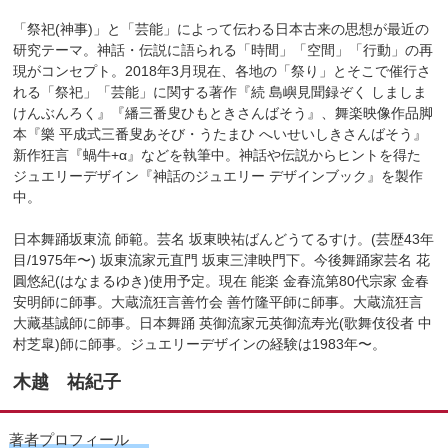
「祭祀(神事)」と「芸能」によって伝わる⽇本古来の思想が最近の
研究テーマ。神話・伝説に語られる「時間」「空間」「⾏動」の再
現がコンセプト。2018年3⽉現在、各地の「祭り」とそこで催⾏さ
れる「祭祀」「芸能」に関する著作『続 島嶼⾒聞録ぞく しましま
けんぶんろく』『繙三番叟ひもときさんばそう』、舞楽映像作品脚
本『樂 平成式三番叟あそび・うたまひ へいせいしきさんばそう』
新作狂⾔『蝸⽜+α』などを執筆中。神話や伝説からヒントを得た
ジュエリーデザイン『神話のジュエリー デザインブック』を製作
中。
⽇本舞踊坂東流 師範。芸名 坂東映祐ばんどうてるすけ。(芸歴43年
⽬/1975年〜) 坂東流家元直⾨ 坂東三津映⾨下。今後舞踊家芸名 花
圓悠紀(はなまるゆき)使⽤予定。現在 能楽 ⾦春流第80代宗家 ⾦春
安明師に師事。⼤蔵流狂⾔善⽵会 善⽵隆平師に師事。⼤蔵流狂⾔
⼤藏基誠師に師事。⽇本舞踊 英御流家元英御流寿光(歌舞伎役者 中
村芝皐)師に師事。ジュエリーデザインの経験は1983年〜。
木越 祐紀子
著者プロフィール