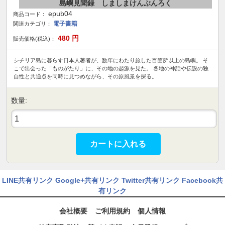
島嶼見聞録 しましまけんぶんろく
epub04
商品コード：
電子書籍
関連カテゴリ：
480
円
販売価格(税込)：
シチリア島に暮らす日本人著者が、数年にわたり旅した百箇所以上の島嶼。 そ
こで出会った「ものがたり」に、その地の起源を見た。 各地の神話や伝説の独
自性と共通点を同時に見つめながら、その原風景を探る。
数量:
カートに入れる
LINE共有リンク
Google+共有リンク
Twitter共有リンク
Facebook共
有リンク
会社概要
ご利用規約
個人情報