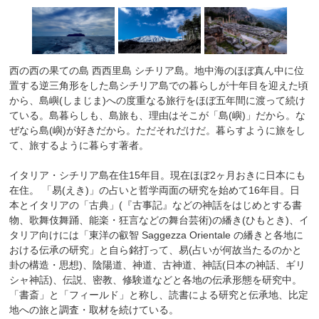
西の西の果ての島 西西里島 シチリア島。地中海のほぼ真ん中に位
置する逆三角形をした島シチリア島での暮らしが十年目を迎えた頃
から、島嶼(しまじま)への度重なる旅行をほぼ五年間に渡って続け
ている。島暮らしも、島旅も、理由はそこが「島(嶼)」だから。な
ぜなら島(嶼)が好きだから。ただそれだけだ。暮らすように旅をし
て、旅するように暮らす著者。
イタリア・シチリア島在住15年⽬。現在ほぼ2ヶ⽉おきに⽇本にも
在住。 「易(えき)」の占いと哲学両⾯の研究を始めて16年⽬。⽇
本とイタリアの「古典」(『古事記』などの神話をはじめとする書
物、歌舞伎舞踊、能楽・狂⾔などの舞台芸術)の繙き(ひもとき)、イ
タリア向けには「東洋の叡智 Saggezza Orientale の繙きと各地に
おける伝承の研究」と⾃ら銘打って、易(占いが何故当たるのかと
卦の構造・思想)、陰陽道、神道、古神道、神話(⽇本の神話、ギリ
シャ神話)、伝説、密教、修験道などと各地の伝承形態を研究中。
「書斎」と「フィールド」と称し、読書による研究と伝承地、⽐定
地への旅と調査・取材を続けている。