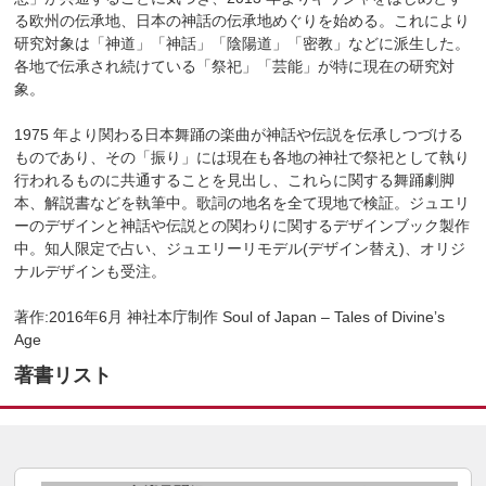
る欧州の伝承地、⽇本の神話の伝承地めぐりを始める。これにより
研究対象は「神道」「神話」「陰陽道」「密教」などに派⽣した。
各地で伝承され続けている「祭祀」「芸能」が特に現在の研究対
象。
1975 年より関わる⽇本舞踊の楽曲が神話や伝説を伝承しつづける
ものであり、その「振り」には現在も各地の神社で祭祀として執り
⾏われるものに共通することを⾒出し、これらに関する舞踊劇脚
本、解説書などを執筆中。歌詞の地名を全て現地で検証。ジュエリ
ーのデザインと神話や伝説との関わりに関するデザインブック製作
中。知⼈限定で占い、ジュエリーリモデル(デザイン替え)、オリジ
ナルデザインも受注。
著作:2016年6⽉ 神社本庁制作 Soul of Japan ‒ Tales of Divineʼs
Age
著書リスト