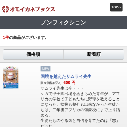
TOPへ
ノンフィクション
1
件
の商品がございます。
価格順
新着順
NEW
国境を越えたサムライ先生
600
円
販売価格(税込):
サムライ先生は今・・・
ケガで甲子園出場をあきらめた青年が、アフ
リカの学校で子どもたちに野球を教えること
になった。挨拶も整列も出来なかった生徒た
ちは、二年後アフリカの強豪校にまで上り詰
める。
生徒たちのやる気と自信を育てたのは「志」
だった。